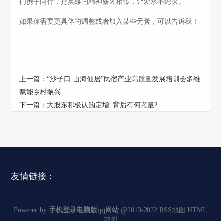
们携手同行，把英雄的精神薪火相传，让爱永不熄灭。
如果你需要更具体的调整或者加入某些元素，可以告诉我！
上一篇：
“沙子口·山海仙居”民宿产业高质量发展培训会多维
赋能乡村振兴
下一篇：
大股东积极认购定增, 背后有何考量?
友情链接：
Powered by
手机登录电脑版qq网站
@2013-2022
RSS地图
HTML
地图